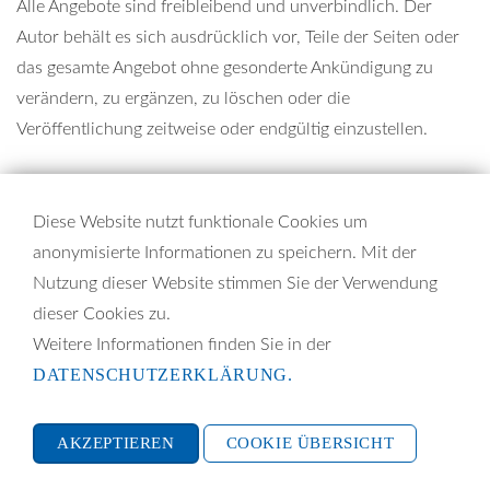
Alle Angebote sind freibleibend und unverbindlich. Der
Autor behält es sich ausdrücklich vor, Teile der Seiten oder
das gesamte Angebot ohne gesonderte Ankündigung zu
verändern, zu ergänzen, zu löschen oder die
Veröffentlichung zeitweise oder endgültig einzustellen.
Externe Links
Diese Website nutzt funktionale Cookies um
Bei direkten oder indirekten Verweisen auf fremde
anonymisierte Informationen zu speichern. Mit der
Webseiten (Hyperlinks), die außerhalb des
Nutzung dieser Website stimmen Sie der Verwendung
Verantwortungsbereiches des Autors liegen, würde eine
dieser Cookies zu.
Haftungsverpflichtung ausschließlich in dem Fall in Kraft
Weitere Informationen finden Sie in der
treten, in dem der Autor von den Inhalten Kenntnis hat und
DATENSCHUTZERKLÄRUNG.
es ihm technisch möglich und zumutbar wäre, die Nutzung
im Falle rechtswidriger Inhalte zu verhindern.
AKZEPTIEREN
COOKIE ÜBERSICHT
Der Autor erklärt hiermit ausdrücklich, dass zum Zeitpunkt
der Linksetzung keine illegalen Inhalte auf den zu
Funktionale Cookies (Spracherkennung,